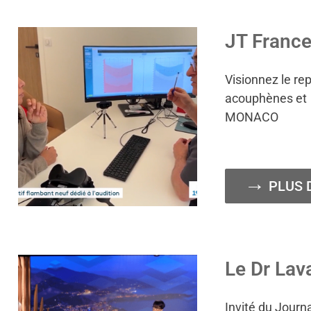
JT France
Visionnez le r
acouphènes et 
MONACO
PLUS 
Le Dr Lav
Invité du Journ